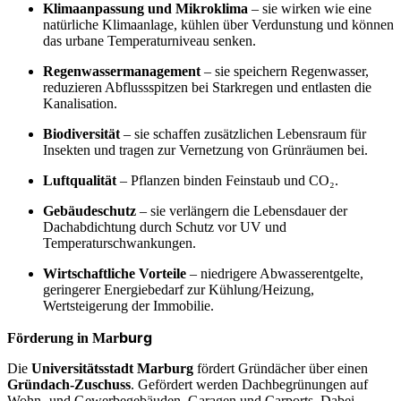
Klimaanpassung und Mikroklima
– sie wirken wie eine
natürliche Klimaanlage, kühlen über Verdunstung und können
das urbane Temperaturniveau senken.
Regenwassermanagement
– sie speichern Regenwasser,
reduzieren Abflussspitzen bei Starkregen und entlasten die
Kanalisation.
Biodiversität
– sie schaffen zusätzlichen Lebensraum für
Insekten und tragen zur Vernetzung von Grünräumen bei.
Luftqualität
– Pflanzen binden Feinstaub und CO₂.
Gebäudeschutz
– sie verlängern die Lebensdauer der
Dachabdichtung durch Schutz vor UV und
Temperaturschwankungen.
Wirtschaftliche Vorteile
– niedrigere Abwasserentgelte,
geringerer Energiebedarf zur Kühlung/Heizung,
Wertsteigerung der Immobilie.
burg
Förderung in Mar
Die
Universitätsstadt Marburg
fördert Gründächer über einen
Gründach-Zuschuss
. Gefördert werden Dachbegrünungen auf
Wohn- und Gewerbegebäuden, Garagen und Carports. Dabei