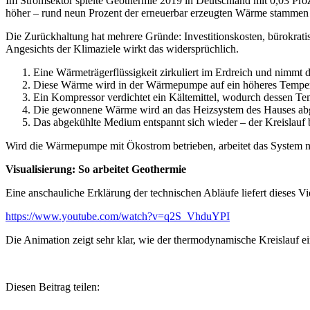
Im Stromsektor spielte Geothermie 2019 in Deutschland mit 0,03 Pro
höher – rund neun Prozent der erneuerbar erzeugten Wärme stammen
Die Zurückhaltung hat mehrere Gründe: Investitionskosten, bürokratisc
Angesichts der Klimaziele wirkt das widersprüchlich.
Eine Wärmeträgerflüssigkeit zirkuliert im Erdreich und nimmt 
Diese Wärme wird in der Wärmepumpe auf ein höheres Temper
Ein Kompressor verdichtet ein Kältemittel, wodurch dessen Temp
Die gewonnene Wärme wird an das Heizsystem des Hauses ab
Das abgekühlte Medium entspannt sich wieder – der Kreislauf 
Wird die Wärmepumpe mit Ökostrom betrieben, arbeitet das System 
Visualisierung: So arbeitet Geothermie
Eine anschauliche Erklärung der technischen Abläufe liefert dieses Vi
https://www.youtube.com/watch?v=q2S_VhduYPI
Die Animation zeigt sehr klar, wie der thermodynamische Kreislauf 
Diesen Beitrag teilen: