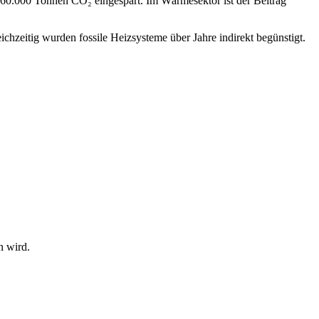
 60.000 Tonnen CO₂ eingespart. Im Wärmesektor ist der Beitrag
ichzeitig wurden fossile Heizsysteme über Jahre indirekt begünstigt.
n wird.