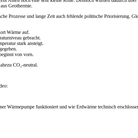
zent Anteil noch eine sehr kleine Rolle. Dennoch wurden dadurch über
 aus Geothermie.
he Prozesse und lange Zeit auch fehlende politische Priorisierung. Gle
dort Wärme auf.
aturniveau gebracht.
eratur stark ansteigt.
gegeben.
beginnt von vorn.
nahezu CO₂-neutral.
deo:
einer Wärmepumpe funktioniert und wie Erdwärme technisch erschlosse