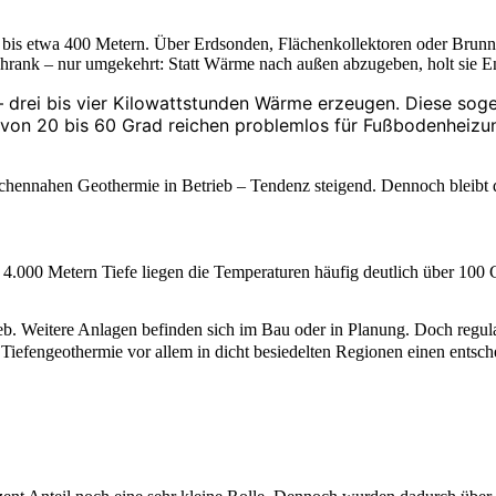
 bis etwa 400 Metern. Über Erdsonden, Flächenkollektoren oder Brun
chrank – nur umgekehrt: Statt Wärme nach außen abzugeben, holt sie E
 – drei bis vier Kilowattstunden Wärme erzeugen. Diese 
 von 20 bis 60 Grad reichen problemlos für Fußbodenheiz
chennahen Geothermie in Betrieb – Tendenz steigend. Dennoch bleibt d
4.000 Metern Tiefe liegen die Temperaturen häufig deutlich über 100 Gr
eb. Weitere Anlagen befinden sich im Bau oder in Planung. Doch regu
efengeothermie vor allem in dicht besiedelten Regionen einen entsch